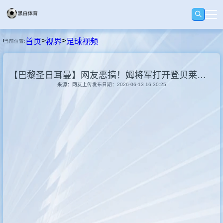
>
>
首页
视界
足球视频
当前位置:
首页
【巴黎圣日耳曼】网友恶搞！姆将军打开登贝莱家冰箱，里面全是奖杯，登贝莱太坏了
足球
来源：网友上传
发布日期：2026-06-13 16:30:25
篮球
录播
视界
资讯