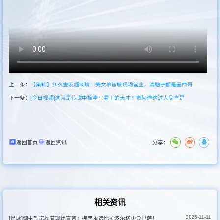
其他转播
上一条：
【集锦】红衣金发超吸睛！美女柳智敏现场营业，满脑子都是墨西哥
下一条：
[今日视频]这就是传说中被皇马看上的天才？布阿迪这过人简直是
返回首页
返回资讯
分享：
相关资讯
2025-11-11
[足球]博主到诺坎普现场直言：梅西永远比拉波尔塔更爱巴萨！