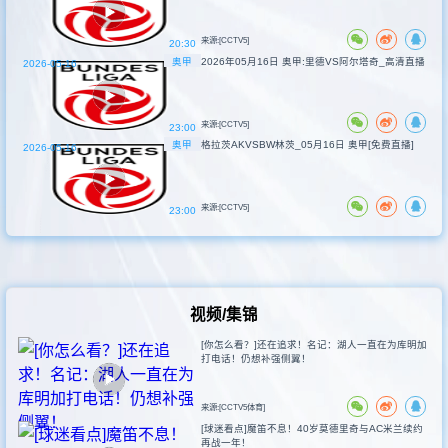
来源:[CCTV5]
20:30
奥甲
2026年05月16日 奥甲:里德VS阿尔塔奇_高清直播
2026-05-16
来源:[CCTV5]
23:00
奥甲
格拉茨AKVSBW林茨_05月16日 奥甲[免费直播]
2026-05-16
来源:[CCTV5]
23:00
视频/集锦
[你怎么看？]还在追求！名记：湖人一直在为库明加
打电话！仍想补强侧翼！
来源:[CCTV5体育]
[球迷看点]魔笛不息！40岁莫德里奇与AC米兰续约
再战一年！