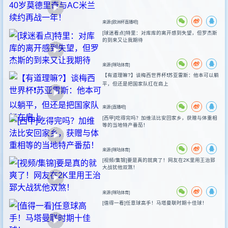
来源:[欧洲杯直播吧]
[球迷看点]特里：对库库的离开感到失望，但罗杰斯
的到来又让我期待
来源:[咪咕体育]
【有道理嘛?】谈梅西世界杯❗苏亚雷斯：他本可以躺
平，但还是把国家队扛在肩上
来源:[直播吧]
[西甲]吃得完吗？加维法比安回家乡，获赠与体重相
等的当地特产番茄！
来源:[咪咕体育]
[视频/集锦]要是真的就爽了！网友在2K里用王治郅
大战犹他双煞！
来源:[咪咕体育]
[值得一看]任意球高手！马塔曼联时期十佳球！