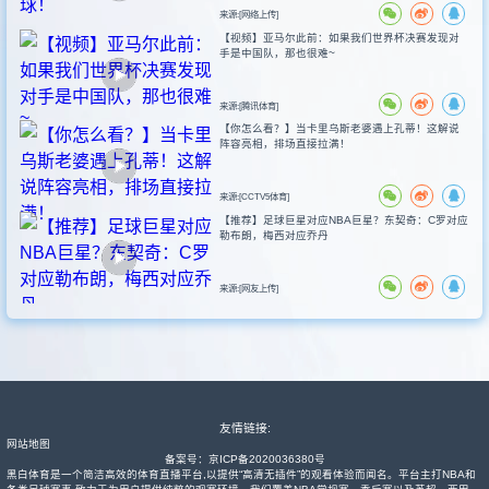
来源:[网络上传]
【视频】亚马尔此前：如果我们世界杯决赛发现对
手是中国队，那也很难~
来源:[腾讯体育]
【你怎么看？】当卡里乌斯老婆遇上孔蒂！这解说
阵容亮相，排场直接拉满！
来源:[CCTV5体育]
【推荐】足球巨星对应NBA巨星？东契奇：C罗对应
勒布朗，梅西对应乔丹
来源:[网友上传]
友情链接:
网站地图
备案号：
京ICP备2020036380号
黑白体育是一个简洁高效的体育直播平台,以提供“高清无插件”的观看体验而闻名。平台主打NBA和