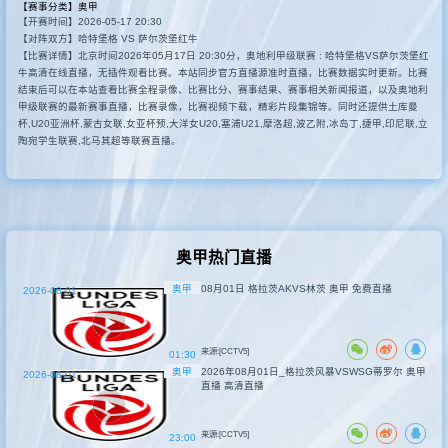
【赛事分类】
奥甲
【开赛时间】2026-05-17 20:30
其他转播
【对阵双方】哈特堡格 VS 萨尔茨堡红牛
【比赛详情】北京时间2026年05月17日 20:30分，奥地利甲级联赛 : 哈特堡格VS萨尔茨堡红
牛高清在线直播，无插件观看比赛。本站同步官方直播源准时直播，比赛数据实时更新。比赛
结束后可以在本站查看比赛全程录像、比赛比分、赛事结果、赛事相关新闻报道，以及奥地利
甲级联赛的最新赛事直播，比赛录像，比赛视频下载，精彩片段集锦等。同时还提供土库曼
杯,U20亚洲杯,蒙古女联,女亚杯预,大洋女U20,塞浦U21,摩洛超,波乙附,冰岛丁,捷甲,印尼联,立
陶宛学生联赛,北马其超等联赛直播。
奥甲热门直播
奥甲
08月01日 格拉茨AKVS林茨 奥甲 免费直播
2026-08-01
来源:[CCTV5]
01:30
奥甲
2026年08月01日_格拉茨风暴VSWSG蒂罗尔 奥甲
2026-08-01
直播 高清直播
来源:[CCTV5]
23:00