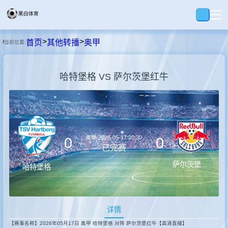
>
>
首页
其他转播
奥甲
当前位置:
首页
哈特堡格 VS 萨尔茨堡红牛
足球
篮球
奥甲
2026-05-17 20:30
0
0
录播
已完赛
萨尔茨堡红牛
哈特堡格
视界
详情
资讯
【赛事名称】2026年05月17日 奥甲 哈特堡格 对阵 萨尔茨堡红牛【高清直播】